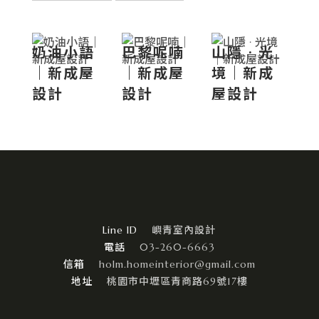
奶油小語
巴黎呢喃
山隱 · 光
｜新成屋
｜新成屋
境｜新成
設計
設計
屋設計
嶼青室內設計
03-260-6663
holm.homeinterior@gmail.com
桃園市中壢區青商路69號17樓